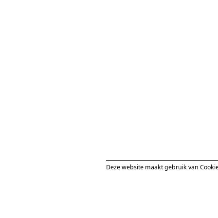
Tentoonstelling:
Ieder week­end open van
11
:
00
—
18
:
00
Volgend event:
15.08.2026 Volksdansen:
viering
NL
EN
Lange Steenstraat 14
9000 Gent
Weekends: 11:00–18:00
Facebook
Instagram
Schrijf je in op onze
nieuwsbrief ↓
→
Deze website maakt gebruik van Cookie